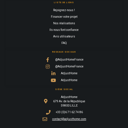
LISTE DE LIENS
Rejoignez-nous !
Financer votre projet
Nos réalisations
Ils nous font confiance
Avis utilisateurs
FAQ
RESEAUX SOCIAUX
@AdjustHomeFrance
@AdjustHomeFrance
AdjustHome
AdjustHome
SIÈGE SOCIAL
AdjustHome
679 Av. de la République
59800 LILLE
+33 (0)6 71 62 74 86
contact@adjusthome.com