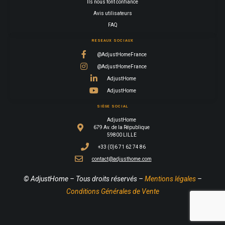
Ils nous font confiance
Avis utilisateurs
FAQ
RESEAUX SOCIAUX
@AdjustHomeFrance
@AdjustHomeFrance
AdjustHome
AdjustHome
SIÈGE SOCIAL
AdjustHome
679 Av. de la République
59800 LILLE
+33 (0)6 71 62 74 86
contact@adjusthome.com
© AdjustHome – Tous droits réservés –
Mentions légales
–
Conditions Générales de Vente