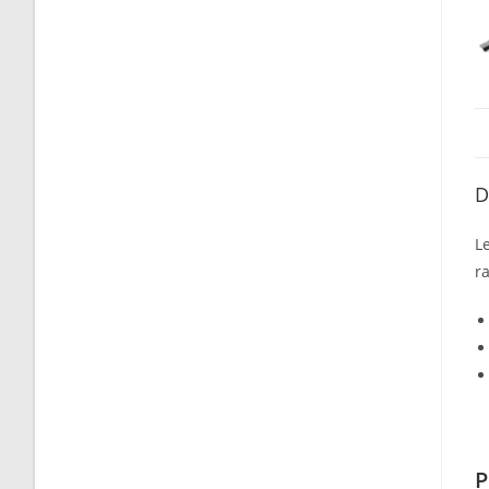
D
L
ra
P