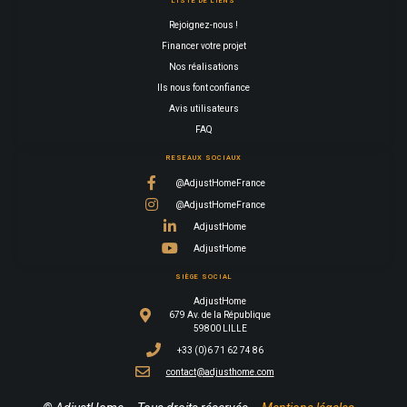
LISTE DE LIENS
Rejoignez-nous !
Financer votre projet
Nos réalisations
Ils nous font confiance
Avis utilisateurs
FAQ
RESEAUX SOCIAUX
@AdjustHomeFrance
@AdjustHomeFrance
AdjustHome
AdjustHome
SIÈGE SOCIAL
AdjustHome
679 Av. de la République
59800 LILLE
+33 (0)6 71 62 74 86
contact@adjusthome.com