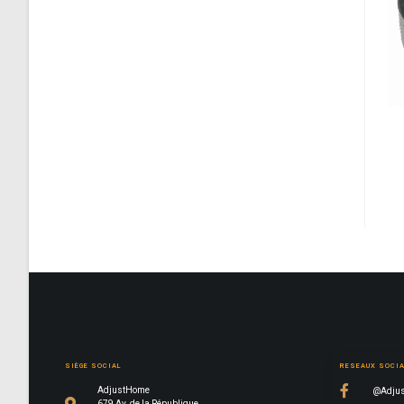
SIÈGE SOCIAL
RESEAUX SOCI
AdjustHome
@Adjus
679 Av. de la République