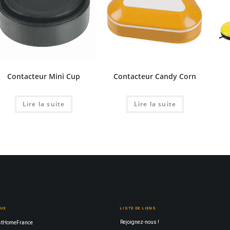
Contacteur Mini Cup
Contacteur Candy Corn
Lire la suite
Lire la suite
AUX
LISTE DE LIENS
Rejoignez-nous !
tHomeFrance