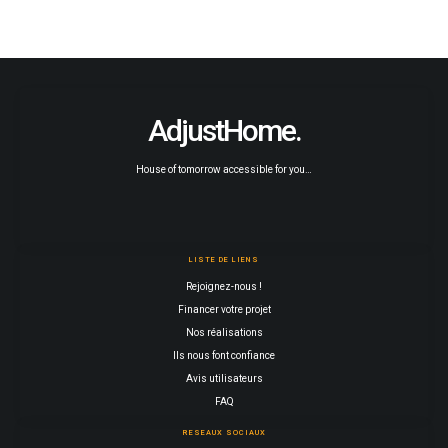
AdjustHome.
House of tomorrow accessible for you…
LISTE DE LIENS
Rejoignez-nous !
Financer votre projet
Nos réalisations
Ils nous font confiance
Avis utilisateurs
FAQ
RESEAUX SOCIAUX