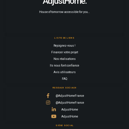
AdjustHome.
House of tomorrow accessible for you…
LISTE DE LIENS
Rejoignez-nous !
Financer votre projet
Nos réalisations
Ils nous font confiance
Avis utilisateurs
FAQ
RESEAUX SOCIAUX
@AdjustHomeFrance
@AdjustHomeFrance
AdjustHome
AdjustHome
SIÈGE SOCIAL