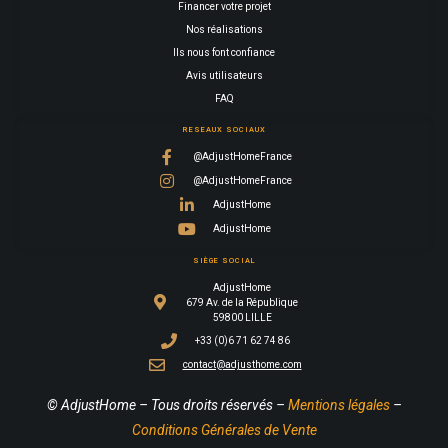
Financer votre projet
Nos réalisations
Ils nous font confiance
Avis utilisateurs
FAQ
RESEAUX SOCIAUX
@AdjustHomeFrance
@AdjustHomeFrance
AdjustHome
AdjustHome
SIÈGE SOCIAL
AdjustHome
679 Av. de la République
59800 LILLE
+33 (0)6 71 62 74 86
contact@adjusthome.com
© AdjustHome – Tous droits réservés –
Mentions légales
–
Conditions Générales de Vente