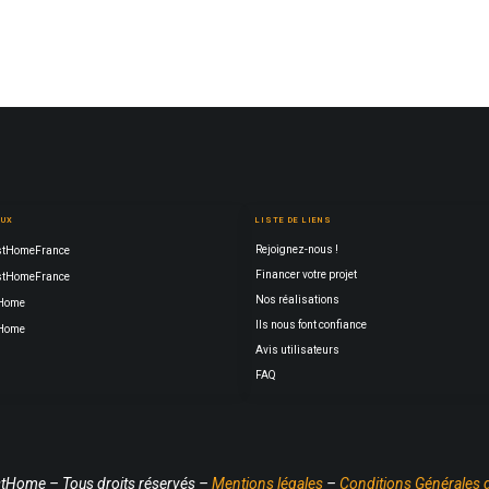
AUX
LISTE DE LIENS
Rejoignez-nous !
tHomeFrance
Financer votre projet
tHomeFrance
Nos réalisations
Home
Ils nous font confiance
Home
Avis utilisateurs
FAQ
tHome – Tous droits réservés –
Mentions légales
–
Conditions Générales 