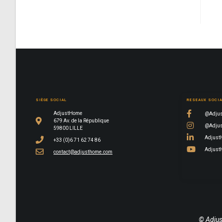
SIÈGE SOCIAL
RESEAUX SOCI
AdjustHome
@Adjus
679 Av. de la République
@Adjus
59800 LILLE
Adjust
+33 (0)6 71 62 74 86
Adjust
contact@adjusthome.com
© Adjus