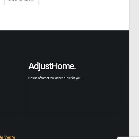
AdjustHome.
House of tomorrow accessible for you…
de Vente