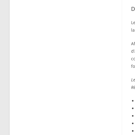
D
L
la
A
d’
c
fo
Le
R