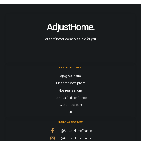
AdjustHome.
House of tomorrow accessible for you…
LISTE DE LIENS
Rejoignez-nous !
Financer votre projet
Nos réalisations
Ils nous font confiance
Avis utilisateurs
FAQ
RESEAUX SOCIAUX
@AdjustHomeFrance
@AdjustHomeFrance