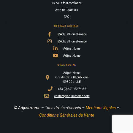
Ils nous font confiance
Avis utilisateurs
FAQ
RESEAUX SOCIAUX
@AdjustHomeFrance
@AdjustHomeFrance
AdjustHome
AdjustHome
SIÈGE SOCIAL
AdjustHome
679 Av. de la République
59800 LILLE
+33 (0)6 71 62 74 86
contact@adjusthome.com
© AdjustHome – Tous droits réservés –
Mentions légales
–
Conditions Générales de Vente